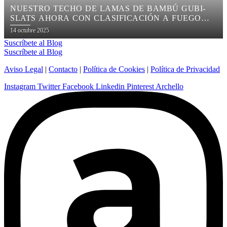
NUESTRO TECHO DE LAMAS DE BAMBÚ GUBI-
SLATS AHORA CON CLASIFICACIÓN A FUEGO
BS1D0
Posted
14 octubre 2025
on
Suscríbete al Blog
Suscríbete al Blog
Aviso Legal
|
Contacto
|
Política de Cookies
|
Política de Privacidad
Instagram
Twitter
Facebook
Linkedin
Pinterest
Archello