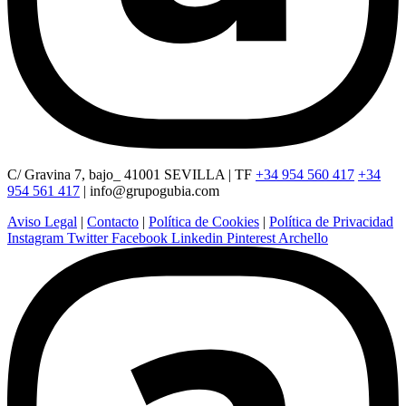
C/ Gravina 7, bajo_ 41001 SEVILLA | TF
+34 954 560 417
+34
954 561 417
|
info@grupogubia.com
Aviso Legal
|
Contacto
|
Política de Cookies
|
Política de Privacidad
Instagram
Twitter
Facebook
Linkedin
Pinterest
Archello