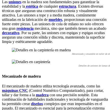
Las
uniones
en la madera son fundamentales para garantizar la
estabilidad y la
estética
de cualquier
estructura
. Existen diversas
técnicas que aseguran una construcción robusta y visualmente
atractiva. Las uniones a tope y a media madera, comúnmente
utilizadas en la fabricación de
muebles
, proporcionan una conexión
fuerte entre piezas. Las uniones de cola de milano no solo ofrecen
una gran
resistencia
mecánica, sino que también tienen un acabado
decorativo
. Por su parte, las uniones con espigas y espigas ocultas
aseguran una conexión sólida y discreta, manteniendo la superficie
limpia y estéticamente agradable.
Mecanizado y ensamble en taller de el
Detalles de uniones de lamas d
Mecanizado de madera
El mecanizado de madera utiliza tecnología avanzada, como las
máquinas CNC
(Control Numérico Computarizado), para cortar,
tallar y dar forma a la
madera
con una precisión notable. Esta
combinación de habilidades tradicionales y tecnología de vanguardia
ha permitido crear
diseños
complejos que eran impensables en el
pasado. El mecanizado es esencial para la personalización extrema