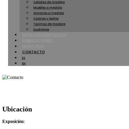
Celosías de madera
Muebles a medida
Armarios a medida
Cocinas y baños
Tarimas de madera
Auditorios
NOTICIAS Y ARTÍCULOS
PUBLICACIONES
NOSOTROS
CONTACTO
ES
EN
Ubicación
Exposición
: