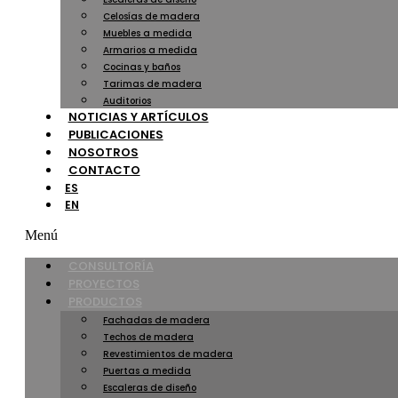
Celosías de madera
Muebles a medida
Armarios a medida
Cocinas y baños
Tarimas de madera
Auditorios
NOTICIAS Y ARTÍCULOS
PUBLICACIONES
NOSOTROS
CONTACTO
ES
EN
Menú
CONSULTORÍA
PROYECTOS
PRODUCTOS
Fachadas de madera
Techos de madera
Revestimientos de madera
Puertas a medida
Escaleras de diseño