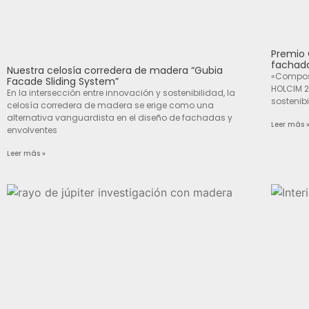
Premio 
fachada
Nuestra celosía corredera de madera “Gubia
«Composi
Facade Sliding System”
HOLCIM 2
En la intersección entre innovación y sostenibilidad, la
sostenib
celosía corredera de madera se erige como una
alternativa vanguardista en el diseño de fachadas y
Leer más 
envolventes
Leer más »