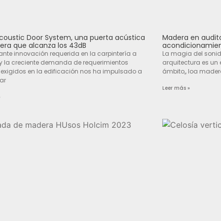
coustic Door System, una puerta acústica
Madera en audito
ra que alcanza los 43dB
acondicionamien
ante innovación requerida en la carpintería a
La magia del sonid
 la creciente demanda de requerimientos
arquitectura es un 
 exigidos en la edificación nos ha impulsado a
ámbito,, loa mader
lar
Leer más »
»