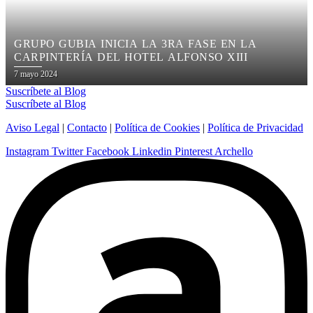
GRUPO GUBIA INICIA LA 3RA FASE EN LA
CARPINTERÍA DEL HOTEL ALFONSO XIII
Posted
7 mayo 2024
on
Suscríbete al Blog
Suscríbete al Blog
Aviso Legal
|
Contacto
|
Política de Cookies
|
Política de Privacidad
Instagram
Twitter
Facebook
Linkedin
Pinterest
Archello