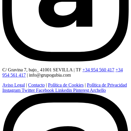
C/ Gravina 7, bajo_ 41001 SEVILLA | TF
+34 954 560 417
+34
954 561 417
|
info@grupogubia.com
Aviso Legal
|
Contacto
|
Política de Cookies
|
Política de Privacidad
Instagram
Twitter
Facebook
Linkedin
Pinterest
Archello