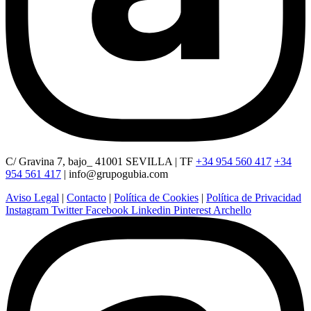
C/ Gravina 7, bajo_ 41001 SEVILLA | TF
+34 954 560 417
+34
954 561 417
|
info@grupogubia.com
Aviso Legal
|
Contacto
|
Política de Cookies
|
Política de Privacidad
Instagram
Twitter
Facebook
Linkedin
Pinterest
Archello