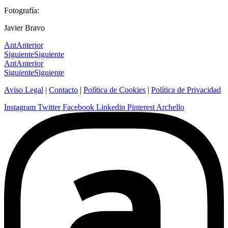
Fotografía:
Javier Bravo
Ant
Anterior
Siguiente
Siguiente
Ant
Anterior
Siguiente
Siguiente
Aviso Legal
|
Contacto
|
Política de Cookies
|
Política de Privacidad
Instagram
Twitter
Facebook
Linkedin
Pinterest
Archello