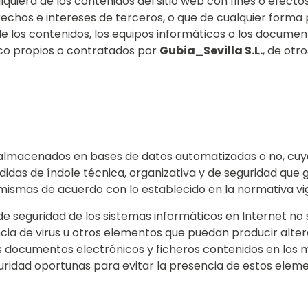
quiera de los contenidos del sitio web con fines o efectos 
derechos e intereses de terceros, o que de cualquier forma p
de los contenidos, los equipos informáticos o los documen
co propios o contratados por
Gubia_Sevilla S.L.
, de otr
er almacenados en bases de datos automatizadas o no, cuy
idas de índole técnica, organizativa y de seguridad que g
s mismas de acuerdo con lo establecido en la normativa v
e seguridad de los sistemas informáticos en Internet no
encia de virus u otros elementos que puedan producir alte
s documentos electrónicos y ficheros contenidos en los 
uridad oportunas para evitar la presencia de estos eleme