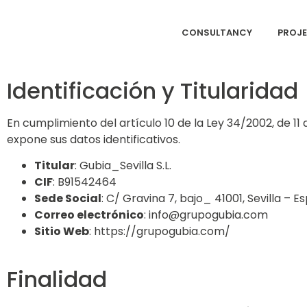
CONSULTANCY
PROJ
Identificación y Titularidad
En cumplimiento del artículo 10 de la Ley 34/2002, de 11 d
expone sus datos identificativos.
Titular
: Gubia_Sevilla S.L.
CIF
: B91542464
Sede Social
: C/ Gravina 7, bajo_ 41001, Sevilla – E
Correo electrónico
:
info@grupogubia.com
Sitio Web
: https://grupogubia.com/
Finalidad