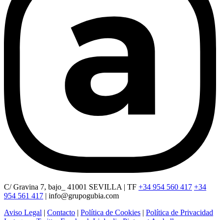
C/ Gravina 7, bajo_ 41001 SEVILLA | TF
+34 954 560 417
+34
954 561 417
|
info@grupogubia.com
Aviso Legal
|
Contacto
|
Política de Cookies
|
Política de Privacidad