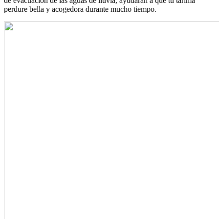
de evacuación de las aguas de lluvia, ayudarán a que tu tarima
perdure bella y acogedora durante mucho tiempo.