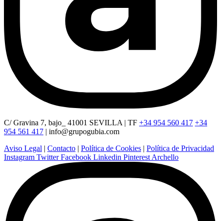
C/ Gravina 7, bajo_ 41001 SEVILLA | TF
+34 954 560 417
+34
954 561 417
|
info@grupogubia.com
Aviso Legal
|
Contacto
|
Política de Cookies
|
Política de Privacidad
Instagram
Twitter
Facebook
Linkedin
Pinterest
Archello