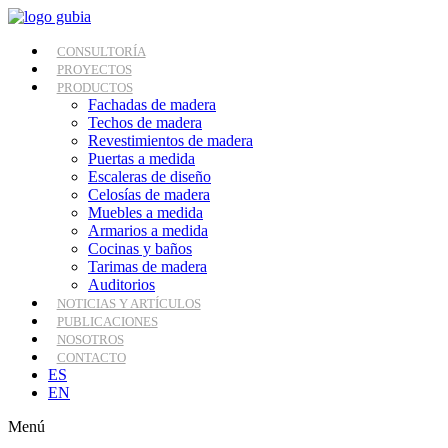
Ir
al
contenido
CONSULTORÍA
PROYECTOS
PRODUCTOS
Fachadas de madera
Techos de madera
Revestimientos de madera
Puertas a medida
Escaleras de diseño
Celosías de madera
Muebles a medida
Armarios a medida
Cocinas y baños
Tarimas de madera
Auditorios
NOTICIAS Y ARTÍCULOS
PUBLICACIONES
NOSOTROS
CONTACTO
ES
EN
Menú