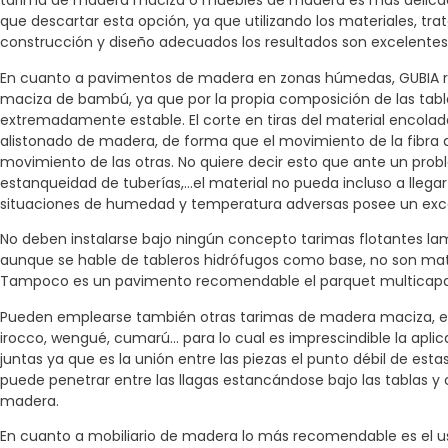
tarima de madera maciza o muebles de madera es más delicad
que descartar esta opción, ya que utilizando los materiales, t
construcción y diseño adecuados los resultados son excelentes
En cuanto a pavimentos de madera en zonas húmedas, GUBIA r
maciza de bambú, ya que por la propia composición de las tablas
extremadamente estable. El corte en tiras del material encolada
alistonado de madera, de forma que el movimiento de la fibra d
movimiento de las otras. No quiere decir esto que ante un prob
estanqueidad de tuberías,…el material no pueda incluso a llegar 
situaciones de humedad y temperatura adversas posee un ex
No deben instalarse bajo ningún concepto tarimas flotantes la
aunque se hable de tableros hidrófugos como base, no son mate
Tampoco es un pavimento recomendable el parquet multicapa
Pueden emplearse también otras tarimas de madera maciza, es
irocco, wengué, cumarú… para lo cual es imprescindible la aplic
juntas ya que es la unión entre las piezas el punto débil de est
puede penetrar entre las llagas estancándose bajo las tablas y 
madera.
En cuanto a mobiliario de madera lo más recomendable es el 