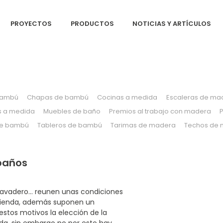
PROYECTOS
PRODUCTOS
NOTICIAS Y ARTÍCULOS
ambú
Chapas de bambú
Cocinas a medida
Escaleras de ma
s a medida
Muebles de baño
Premios al trabajo con madera
de bambú
Tableros de bambú
Tarimas de madera
Techos de
baños
 lavadero… reunen unas condiciones
ivienda, además suponen un
estos motivos la elección de la