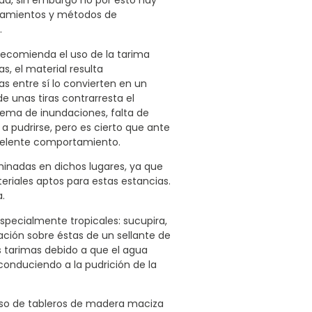
a, sin embargo no por esto hay
ratamientos y métodos de
.
ecomienda el uso de la tarima
, el material resulta
s entre sí lo convierten en un
e unas tiras contrarresta el
lema de inundaciones, falta de
a pudrirse, pero es cierto que ante
celente comportamiento.
minadas en dichos lugares, ya que
riales aptos para estas estancias.
.
pecialmente tropicales: sucupira,
ación sobre éstas de un sellante de
as tarimas debido a que el agua
conduciendo a la pudrición de la
uso de tableros de madera maciza