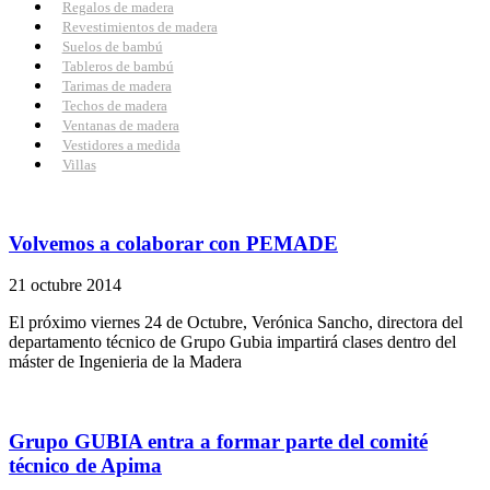
Regalos de madera
Revestimientos de madera
Suelos de bambú
Tableros de bambú
Tarimas de madera
Techos de madera
Ventanas de madera
Vestidores a medida
Villas
Volvemos a colaborar con PEMADE
21 octubre 2014
El próximo viernes 24 de Octubre, Verónica Sancho, directora del
departamento técnico de Grupo Gubia impartirá clases dentro del
máster de Ingenieria de la Madera
Grupo GUBIA entra a formar parte del comité
técnico de Apima