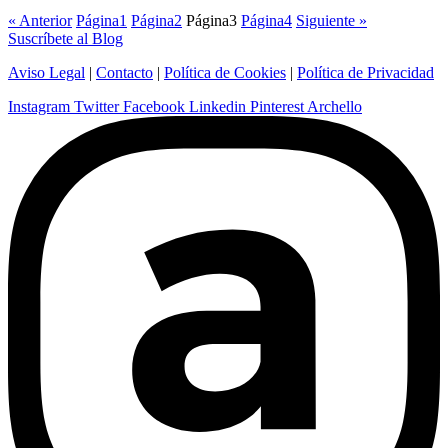
« Anterior
Página
1
Página
2
Página
3
Página
4
Siguiente »
Suscríbete al Blog
Aviso Legal
|
Contacto
|
Política de Cookies
|
Política de Privacidad
Instagram
Twitter
Facebook
Linkedin
Pinterest
Archello