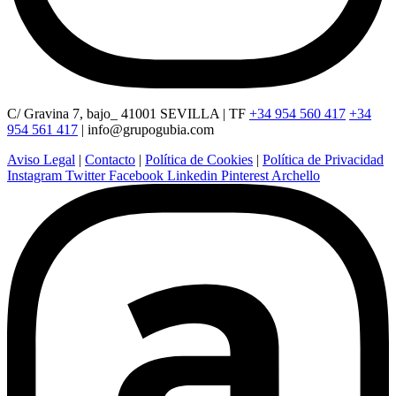
C/ Gravina 7, bajo_ 41001 SEVILLA | TF
+34 954 560 417
+34
954 561 417
|
info@grupogubia.com
Aviso Legal
|
Contacto
|
Política de Cookies
|
Política de Privacidad
Instagram
Twitter
Facebook
Linkedin
Pinterest
Archello