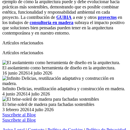
ejemplo de cómo la arquitectura puede y debe evolucionar hacia
prácticas más sostenibles, demostrando que es posible combinar
estética, funcionalidad y responsabilidad ambiental en cada
proyecto. La contribución de
GUBIA
a este y otros
proyectos
en
los trabajos de
consultoría en madera
subraya el impacto positivo
que soluciones bien pensadas pueden tener en la arquitectura
contemporánea y en nuestro entorno.
Artículos relacionados
Artículos relacionados
El asolamiento como herramienta de diseño en la arquitectura.
Posted
16 junio 2026
14 julio 2026
on
Infinito Delicias, reutilización adaptativa y construcción en madera.
Posted
4 junio 2026
14 julio 2026
on
El brise-soleil de madera para fachadas sostenibles
Posted
3 febrero 2026
14 julio 2026
on
Suscríbete al Blog
Suscríbete al Blog
Aviso Legal
|
Contacto
|
Política de Cookies
|
Política de Privacidad