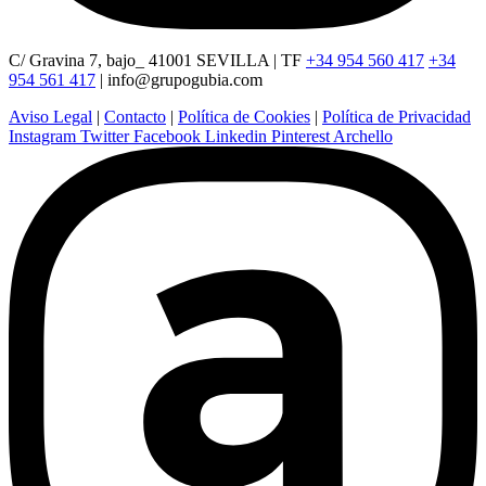
C/ Gravina 7, bajo_ 41001 SEVILLA | TF
+34 954 560 417
+34
954 561 417
|
info@grupogubia.com
Aviso Legal
|
Contacto
|
Política de Cookies
|
Política de Privacidad
Instagram
Twitter
Facebook
Linkedin
Pinterest
Archello