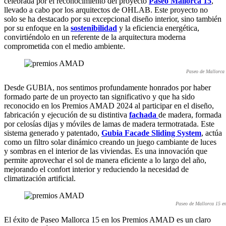
celebrada por el reconocimiento del proyecto
Paseo Mallorca 15
,
llevado a cabo por los arquitectos de OHLAB. Este proyecto no
solo se ha destacado por su excepcional diseño interior, sino también
por su enfoque en la
sostenibilidad
y la eficiencia energética,
convirtiéndolo en un referente de la arquitectura moderna
comprometida con el medio ambiente.
Paseo de Mallorca 
Desde GUBIA, nos sentimos profundamente honrados por haber
formado parte de un proyecto tan significativo y que ha sido
reconocido en los Premios AMAD 2024 al participar en el diseño,
fabricación y ejecución de su distintiva
fachada
de madera, formada
por celosías dijas y móviles de lamas de madera termotratada. Este
sistema generado y patentado,
Gubia Facade Sliding System
, actúa
como un filtro solar dinámico creando un juego cambiante de luces
y sombras en el interior de las viviendas. Es una innovación que
permite aprovechar el sol de manera eficiente a lo largo del año,
mejorando el confort interior y reduciendo la necesidad de
climatización artificial.
Paseo de Mallorca 15 en
El éxito de Paseo Mallorca 15 en los Premios AMAD es un claro