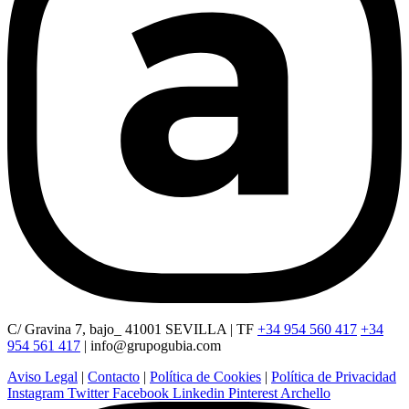
C/ Gravina 7, bajo_ 41001 SEVILLA | TF
+34 954 560 417
+34
954 561 417
|
info@grupogubia.com
Aviso Legal
|
Contacto
|
Política de Cookies
|
Política de Privacidad
Instagram
Twitter
Facebook
Linkedin
Pinterest
Archello