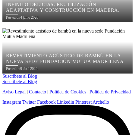
INFINITO DELICIAS, REUTILIZACIÓN
ADAPTATIVA Y CONSTRUCCIÓN EN MADERA.
Posted on
4 junio 2026
REVESTIMIENTO ACÚSTICO DE BAMBÚ EN LA
NUEVA SEDE FUNDACIÓN MUTUA MADRILEÑA
Posted on
9 abril 2026
Suscríbete al Blog
Suscríbete al Blog
Aviso Legal
|
Contacto
|
Política de Cookies
|
Política de Privacidad
Instagram
Twitter
Facebook
Linkedin
Pinterest
Archello